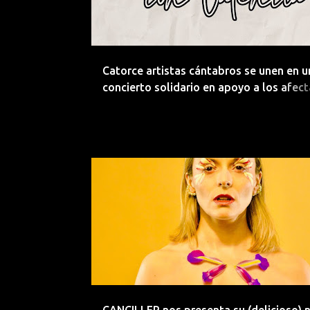
Catorce artistas cántabros se unen en u
concierto solidario en apoyo a los afec
por la DANA en Valencia.
CANCILLER
DREAMPOP
ELECTROPOP