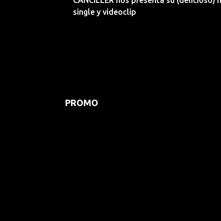
CANCILLER nos presenta su (delicioso) 
single y videoclip
PROMO