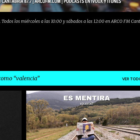
 Todos los miércoles a las 10:00 y sábados a las 12:00 en ARCO FM Can
 como
valencia
VER TOD
OP
EMERGEMTES
EMERGENTESDEPRIMERAFILA
INDIE
+
POP
ROCK
VALENCIA
VOLAVENT
+