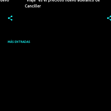
nuevo
“Viaje” es el precioso nuevo adelanto de
Canciller
MÁS ENTRADAS