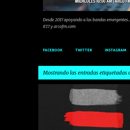
Desde 2017 apoyando a las bandas emergentes...
87.7 y arcofm.com
FACEBOOK
TWITTER
INSTAGRAM
Mostrando las entradas etiquetadas
E
EMERGENTES
INDIE
NOVEMBRE ELECTRIC
P
n
ROCK
VALENCIA
t
r
a