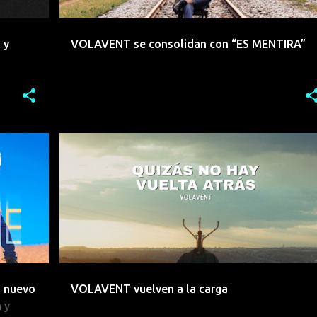
 y
VOLAVENT se consolidan con “ES MENTIRA”
+
2
EMERGENTES
EMERGENTESDEPRIMERAFILA
INDIE
POP
ROCK
VALENCIA
VOLAVENT
+
n nuevo
VOLAVENT vuelven a la carga
 y