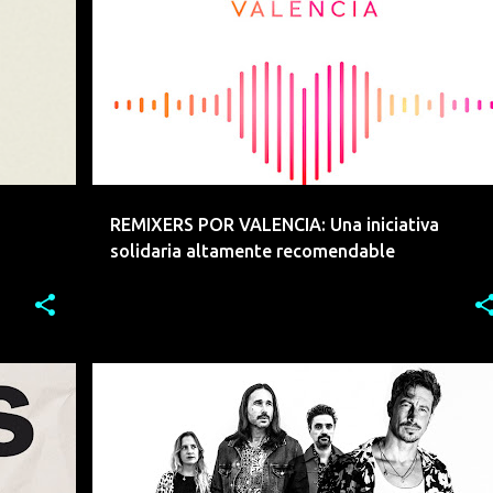
+
BENEFICO
DJS
REMIX
VALENCIA
REMIXERS POR VALENCIA: Una iniciativa
solidaria altamente recomendable
E
EMERGENTES
HURACAN ROMANTICA
INDIE
POP
+
ROCK
VALENCIA
+