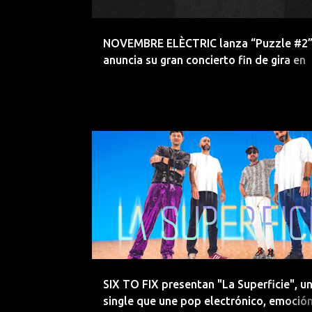
d
a
NOVEMBRE ELÈCTRIC lanza “Puzzle #2”
s
anuncia su gran concierto fin de gira en
Valencia
ELECTRONICA
EMERGENTES
SIX TO FIX presentan "La Superficie", u
single que une pop electrónico, emoción