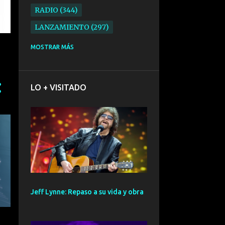
RADIO
344
LANZAMIENTO
297
ELECTRONICA
276
MOSTRAR MÁS
FOLK
234
SYNTHPOP
210
LO + VISITADO
ALTERNATIVO
196
BARCELONA
191
ELECTROINDIE
189
PRIMERA FILA FEST
188
ELECTROPOP
185
CONCIERTO
161
Jeff Lynne: Repaso a su vida y obra
PUNK
161
SANTANDER
158