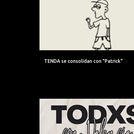
EMERGENTES
INDIE
POP
ROCK
TENDA
VALENCIA
TENDA se consolidan con "Patrick"
BENEFICO
CENTRO BOTIN
CONCIERTO
INDI
SANTANDER
VALENCIA