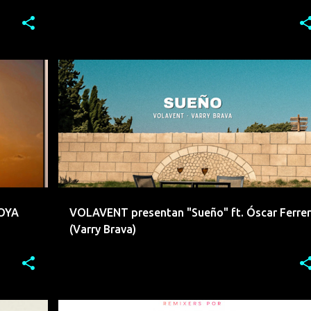
E
EMERGENTES
EMERGENTESDEPRIMERAFILA
INDIE
+
POP
ROCK
VALENCIA
VOLAVENT
+
OYA
VOLAVENT presentan "Sueño" ft. Óscar Ferrer
(Varry Brava)