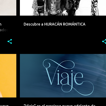
n
Descubre a HURACÁN ROMÁNTICA
tados
+
3
CANCILLER
CANTAUTORA
ELECTROPOP
+
2