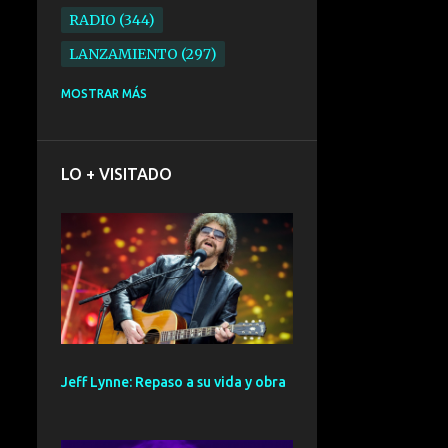
RADIO
344
LANZAMIENTO
297
ELECTRONICA
276
MOSTRAR MÁS
FOLK
234
SYNTHPOP
210
LO + VISITADO
ALTERNATIVO
196
BARCELONA
191
ELECTROINDIE
189
PRIMERA FILA FEST
188
ELECTROPOP
185
CONCIERTO
161
Jeff Lynne: Repaso a su vida y obra
PUNK
161
SANTANDER
158