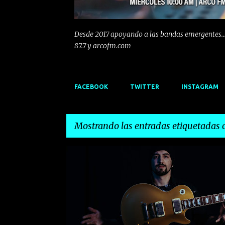
Desde 2017 apoyando a las bandas emergentes...
87.7 y arcofm.com
FACEBOOK
TWITTER
INSTAGRAM
Mostrando las entradas etiquetadas
E
AMBIENT. FOLK
CELTA
CLASICO
n
t
r
a