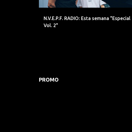
d
a
N.V.E.P.F. RADIO: Esta semana "Especial
s
Vol. 2"
PROMO