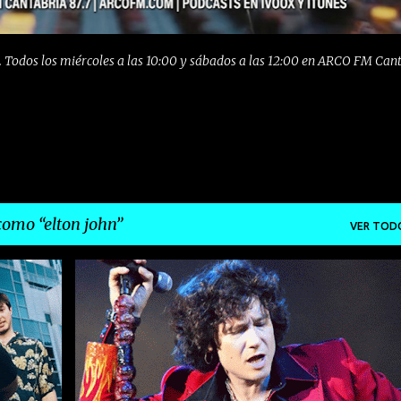
 Todos los miércoles a las 10:00 y sábados a las 12:00 en ARCO FM Can
 como
elton john
VER TOD
+
8
ARCO FM
BUNBURY
CANTABRIA
DAVE GAHAN
+
10