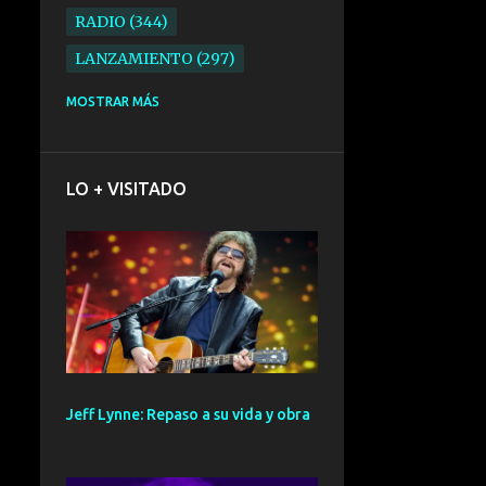
RADIO
344
LANZAMIENTO
297
ELECTRONICA
276
MOSTRAR MÁS
FOLK
234
SYNTHPOP
210
LO + VISITADO
ALTERNATIVO
196
BARCELONA
191
ELECTROINDIE
189
PRIMERA FILA FEST
188
ELECTROPOP
185
CONCIERTO
161
Jeff Lynne: Repaso a su vida y obra
PUNK
161
SANTANDER
158