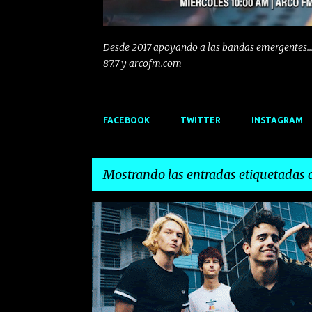
Desde 2017 apoyando a las bandas emergentes...
87.7 y arcofm.com
FACEBOOK
TWITTER
INSTAGRAM
Mostrando las entradas etiquetadas
E
ARCO FM
BOWIE
CAROLINA DURANTE
n
t
r
a