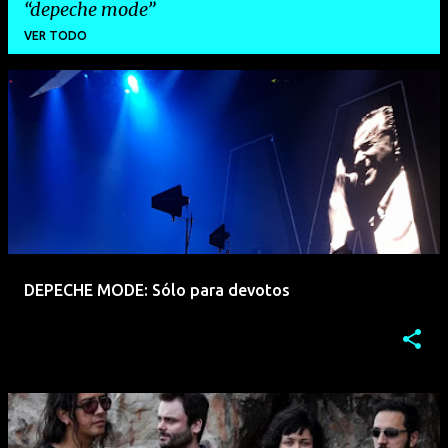
depeche mode
VER TODO
E
n
t
r
a
d
a
DEPECHE MODE: Sólo para devotos
s