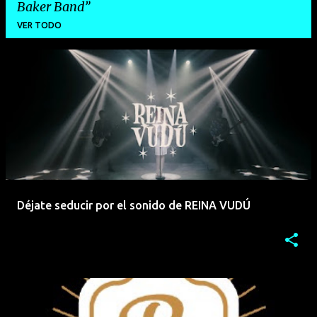
Baker Band
VER TODO
E
n
t
r
a
d
a
Déjate seducir por el sonido de REINA VUDÚ
s