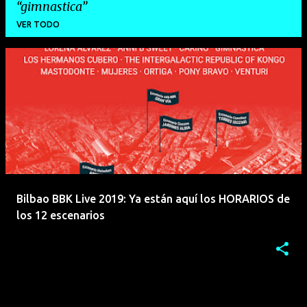
gimnastica
VER TODO
E
n
t
r
a
d
a
Bilbao BBK Live 2019: Ya están aquí los HORARIOS de
s
los 12 escenarios