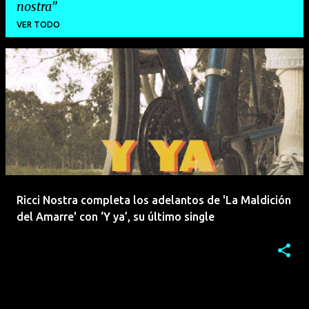
nostra
VER TODO
E
n
t
r
a
d
a
Ricci Nostra completa los adelantos de 'La Maldición
s
del Amarre' con ‘Y ya’, su último single