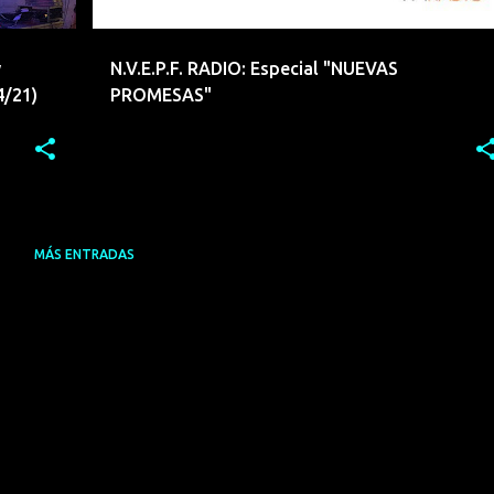
y
N.V.E.P.F. RADIO: Especial "NUEVAS
4/21)
PROMESAS"
MÁS ENTRADAS