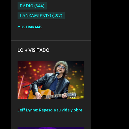
RADIO
344
LANZAMIENTO
297
ELECTRONICA
276
MOSTRAR MÁS
FOLK
234
SYNTHPOP
210
LO + VISITADO
ALTERNATIVO
196
BARCELONA
191
ELECTROINDIE
189
PRIMERA FILA FEST
188
ELECTROPOP
185
CONCIERTO
161
Jeff Lynne: Repaso a su vida y obra
PUNK
161
SANTANDER
158