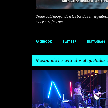
Desde 2017 apoyando a las bandas emergentes...
87.7 y arcofm.com
FACEBOOK
TWITTER
INSTAGRAM
Mostrando las entradas etiquetadas
E
ALISON DARWIN
ANNABEL LEE
n
t
r
a