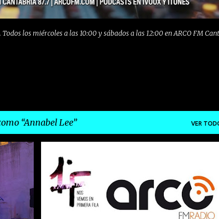
 Todos los miércoles a las 10:00 y sábados a las 12:00 en ARCO FM Can
 como
Annabel Lee
VER TOD
+
7
AMYJO DOH & THE SPANGLES
ANNABEL LEE
+
12