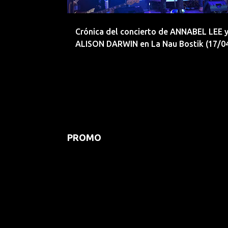
d
a
Crónica del concierto de ANNABEL LEE 
s
ALISON DARWIN en La Nau Bostik (17/0
PROMO