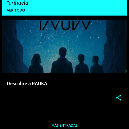
orihuela
VER TODO
E
n
t
r
a
d
a
Descubre a RAUKA
s
MÁS ENTRADAS