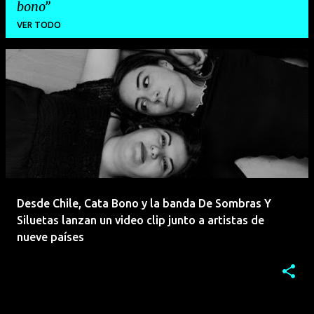
bono
VER TODO
E
n
t
r
a
d
a
Desde Chile, Cata Bono y la banda De Sombras Y
s
Siluetas lanzan un video clip junto a artistas de
nueve países