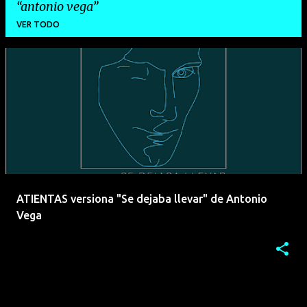
antonio vega
VER TODO
E
n
t
r
a
d
a
ATIENTAS versiona "Se dejaba llevar" de Antonio
s
Vega