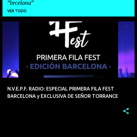
brcelona
VER TODO
E
n
t
r
a
d
a
N.V.E.P.F. RADIO: ESPECIAL PRIMERA FILA FEST
s
BARCELONA y EXCLUSIVA DE SEÑOR TORRANCE