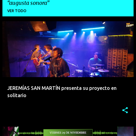
augusta sonora
VER TODO
E
n
t
r
a
d
a
JEREMÍAS SAN MARTÍN presenta su proyecto en
s
solitario