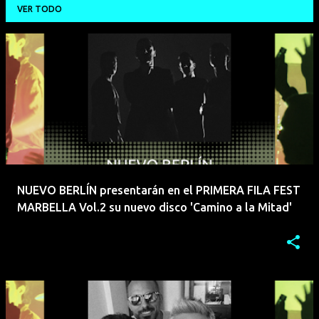
VER TODO
E
n
t
r
a
d
a
NUEVO BERLÍN presentarán en el PRIMERA FILA FEST
s
MARBELLA Vol.2 su nuevo disco 'Camino a la Mitad'