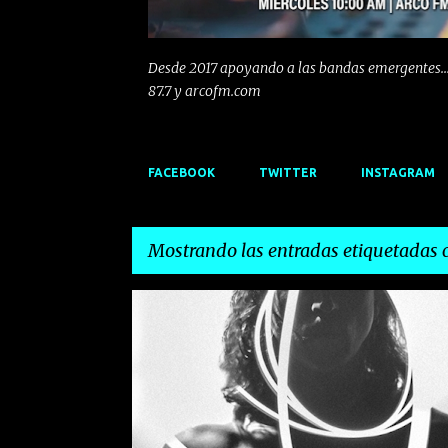
Desde 2017 apoyando a las bandas emergentes...
87.7 y arcofm.com
FACEBOOK
TWITTER
INSTAGRAM
Mostrando las entradas etiquetadas
E
EMERGENTES
INDIE
MARSHALL FLASH
POP
n
PSICODELIA
ROCK
t
r
a