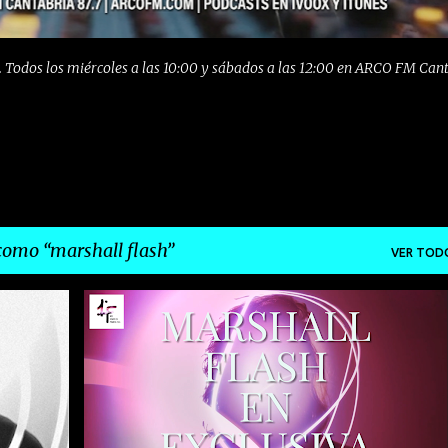
 Todos los miércoles a las 10:00 y sábados a las 12:00 en ARCO FM Can
 como
marshall flash
VER TOD
ARCO FM
ENTREVISTA
EXCLUSIVA
+
MARSHALL FLASH
RADIO
SUPERCREMALLERAS
+