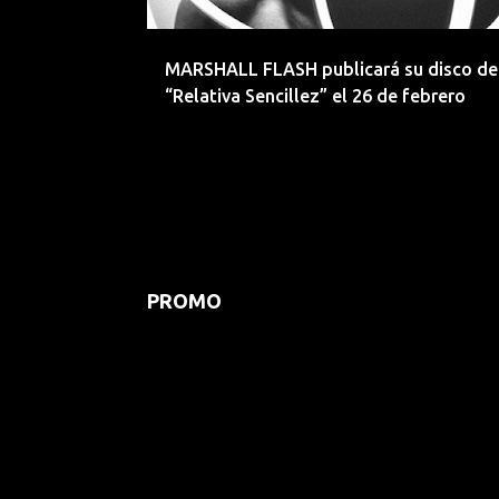
d
a
MARSHALL FLASH publicará su disco de
s
“Relativa Sencillez” el 26 de febrero
PROMO