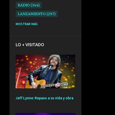
RADIO
344
LANZAMIENTO
297
ELECTRONICA
276
MOSTRAR MÁS
FOLK
234
SYNTHPOP
210
LO + VISITADO
ALTERNATIVO
196
BARCELONA
191
ELECTROINDIE
189
PRIMERA FILA FEST
188
ELECTROPOP
185
CONCIERTO
161
Jeff Lynne: Repaso a su vida y obra
PUNK
161
SANTANDER
158