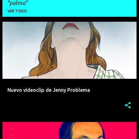
palma
VER TODO
E
n
t
r
a
d
a
Nuevo videoclip de Jenny Problema
s