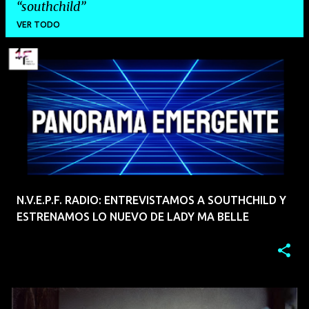
southchild
VER TODO
E
n
t
r
a
d
a
N.V.E.P.F. RADIO: ENTREVISTAMOS A SOUTHCHILD Y
s
ESTRENAMOS LO NUEVO DE LADY MA BELLE