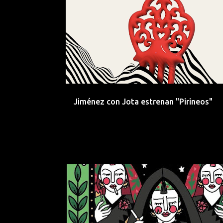
CANTABRIA
COPLA
EMERGENTES
Jiménez con Jota estrenan "Pirineos"
COPLA
ELECTROPOP
EMERGENTES