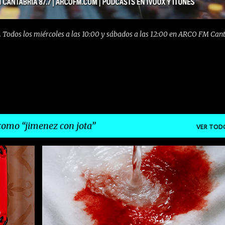
 Todos los miércoles a las 10:00 y sábados a las 12:00 en ARCO FM Can
 como
jimenez con jota
VER TOD
+
7
CANTABRIA
COPLA
ELECTRONICA
+
7