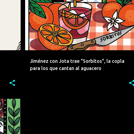
+
3
COPLA
EMERGENTES
+
3
Jiménez con Jota trae "Sorbitos", la copla
para los que cantan al aguacero
+
3