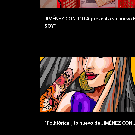
d
a
JIMÉNEZ CON JOTA presenta su nuevo Ep
s
SOY”
CANTABRIA
COPLA
ELECTRONICA
"Folklórica", lo nuevo de JIMÉNEZ CON