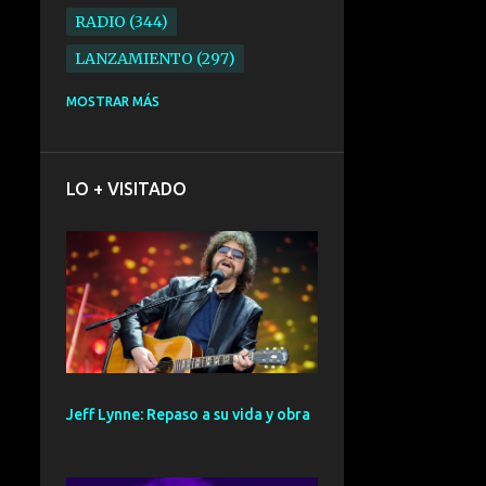
RADIO
344
LANZAMIENTO
297
ELECTRONICA
276
MOSTRAR MÁS
FOLK
234
SYNTHPOP
210
LO + VISITADO
ALTERNATIVO
196
BARCELONA
191
ELECTROINDIE
189
PRIMERA FILA FEST
188
ELECTROPOP
185
CONCIERTO
161
Jeff Lynne: Repaso a su vida y obra
PUNK
161
SANTANDER
158