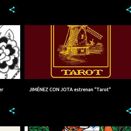
+
3
CANTABRIA
COPLA
ELECTRONICA
+
4
er
JIMÉNEZ CON JOTA estrenan "Tarot"