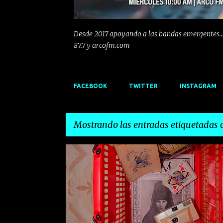
Desde 2017 apoyando a las bandas emergentes...
87.7 y arcofm.com
FACEBOOK
TWITTER
INSTAGRAM
Mostrando las entradas etiquetadas
E
CANTABRIA
COPLA
ELECTROINDIE
n
t
r
a