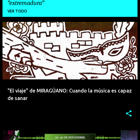
extremadura
VER TODO
E
n
t
r
a
d
a
"El viaje" de MIRAGÜANO: Cuando la música es capaz
s
de sanar