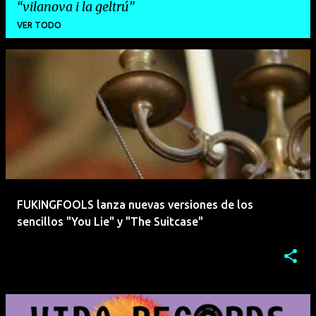
vilanova i la geltrú
VER TODO
E
n
t
r
a
d
a
FUKINGFOOLS lanza nuevas versiones de los
s
sencillos "You Lie" y "The Suitcase"