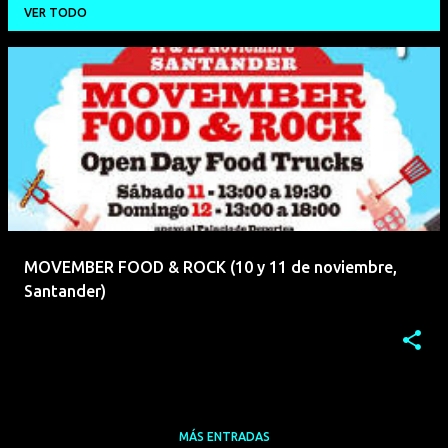
VER TODO
E
n
t
r
a
d
a
MOVEMBER FOOD & ROCK (10 y 11 de noviembre,
s
Santander)
MÁS ENTRADAS