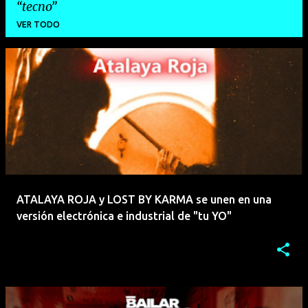
tecno
VER TODO
E
n
t
r
a
d
a
ATALAYA ROJA y LOST BY KARMA se unen en una
s
versión electrónica e industrial de "tu YO"