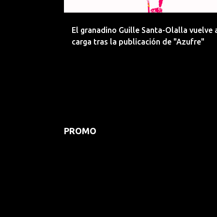
d
a
El granadino Guille Santa-Olalla vuelve a
s
carga tras la publicación de "Azufre"
PROMO