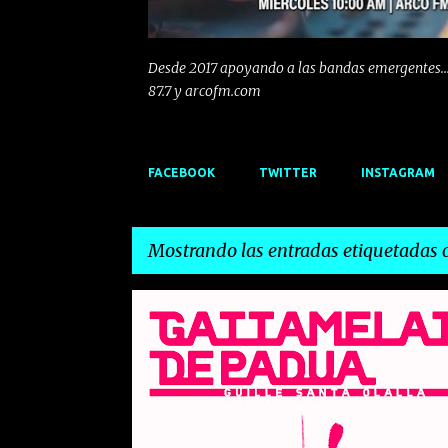
Desde 2017 apoyando a las bandas emergentes...
87.7 y arcofm.com
FACEBOOK
TWITTER
INSTAGRAM
Mostrando las entradas etiquetadas
E
CNTAUTOR
EMERGENTES
n
t
r
a