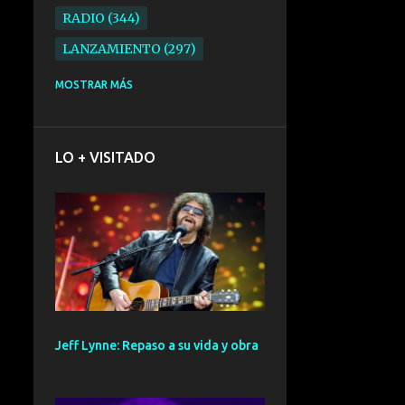
RADIO
344
LANZAMIENTO
297
ELECTRONICA
276
MOSTRAR MÁS
FOLK
234
SYNTHPOP
210
LO + VISITADO
ALTERNATIVO
196
BARCELONA
191
ELECTROINDIE
189
PRIMERA FILA FEST
188
ELECTROPOP
185
CONCIERTO
161
Jeff Lynne: Repaso a su vida y obra
PUNK
161
SANTANDER
158