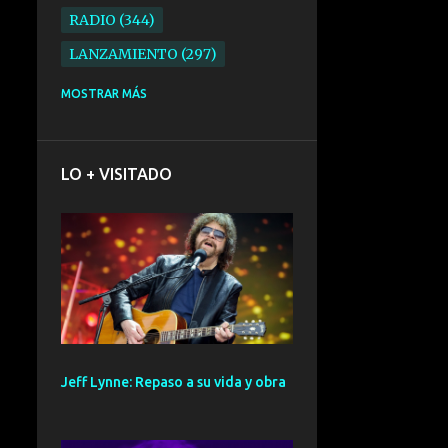
RADIO
344
LANZAMIENTO
297
ELECTRONICA
276
MOSTRAR MÁS
FOLK
234
SYNTHPOP
210
LO + VISITADO
ALTERNATIVO
196
BARCELONA
191
ELECTROINDIE
189
PRIMERA FILA FEST
188
ELECTROPOP
185
CONCIERTO
161
Jeff Lynne: Repaso a su vida y obra
PUNK
161
SANTANDER
158