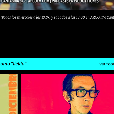
 Todos los miércoles a las 10:00 y sábados a las 12:00 en ARCO FM Can
 como
lleida
VER TOD
+
2
BILBAO
COUNTRY
ELCHE
FOLK
GIRA
+
8