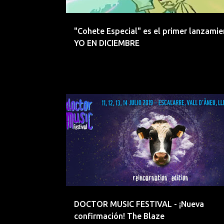
d
a
"Cohete Especial" es el primer lanzami
s
YO EN DICIEMBRE
DOCTOR MUSIC FESTIVAL
FESTIVALES
LLEIDA
THE BLAZE
DOCTOR MUSIC FESTIVAL - ¡Nueva
confirmación! The Blaze