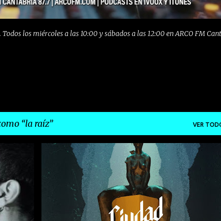
 Todos los miércoles a las 10:00 y sábados a las 12:00 en ARCO FM Can
 como
la raíz
VER TOD
 RAÍZ
CIUDAD JARA
FUNK
INDIE
LA RAÍZ
+
LANZAMIENTO
POP
RAP
ROCK
+