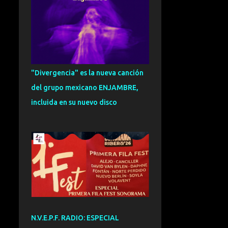
CARLOS HERNANDEZ
NOMBELA
109
ENTREVISTA
101
SOUL
95
EXCLUSIVA
93
"Divergencia" es la nueva canción
FUNK
92
ESPECIAL
91
del grupo mexicano ENJAMBRE,
ZURRA
91
CRONICA
81
incluida en su nuevo disco
INDIETRONICA
78
FUSION
75
GRANADA
73
NOVEDADES
72
VALENCIA
71
DANCE
70
DREAMPOP
70
CANTAUTOR
69
N.V.E.P.F. RADIO: ESPECIAL