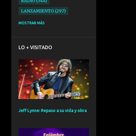
RADIO
344
LANZAMIENTO
297
ELECTRONICA
276
MOSTRAR MÁS
FOLK
234
SYNTHPOP
210
LO + VISITADO
ALTERNATIVO
196
BARCELONA
191
ELECTROINDIE
189
PRIMERA FILA FEST
188
ELECTROPOP
185
CONCIERTO
161
Jeff Lynne: Repaso a su vida y obra
PUNK
161
SANTANDER
158
GIRA
127