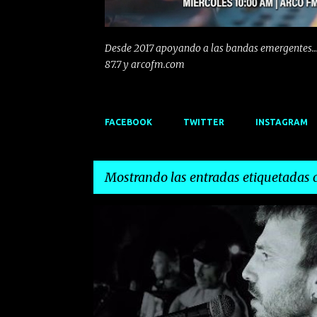
Desde 2017 apoyando a las bandas emergentes...
87.7 y arcofm.com
FACEBOOK
TWITTER
INSTAGRAM
Mostrando las entradas etiquetadas
E
ALTERNATIVO
CIUDAD JARA
EMERGENTES
LA
n
LANZAMIENTO
ROCK
t
r
a