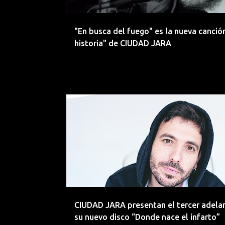
d
a
"En busca del fuego" es la nueva canció
s
historia" de CIUDAD JARA
ALTERNATIVO
CIUDAD JARA
EMERGENTES
LA
LANZAMIENTO
ROCK
CIUDAD JARA presentan el tercer adela
su nuevo disco “Donde nace el infarto”