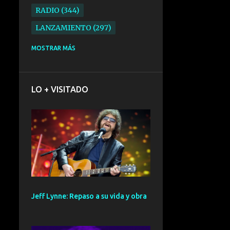
RADIO
344
LANZAMIENTO
297
ELECTRONICA
276
MOSTRAR MÁS
FOLK
234
SYNTHPOP
210
LO + VISITADO
ALTERNATIVO
196
BARCELONA
191
ELECTROINDIE
189
PRIMERA FILA FEST
188
ELECTROPOP
185
CONCIERTO
161
Jeff Lynne: Repaso a su vida y obra
PUNK
161
SANTANDER
158