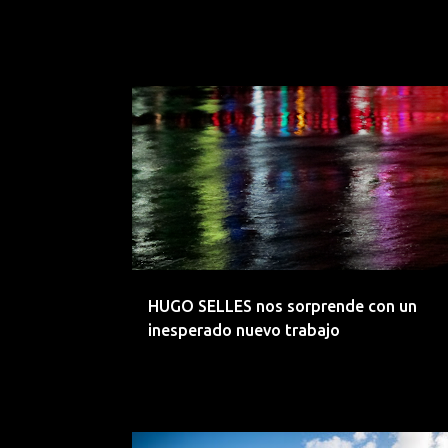
“Autogénesis”
AMBIENT
CANTABRIA
CHILL
CLASICO
EXPERIMENTAL
HUGO SELLES
JAZZ
NEW AGE
HUGO SELLES nos sorprende con un
inesperado nuevo trabajo