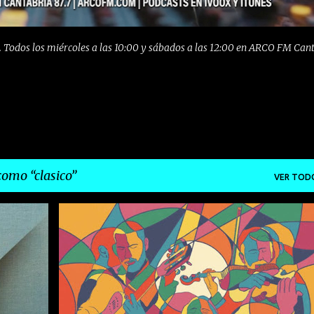
 Todos los miércoles a las 10:00 y sábados a las 12:00 en ARCO FM Can
 como
clasico
VER TOD
+
2
BOSSANOVA
CLASICO
EMERGENTES
FUGA CALEIDO
FUSION
INDIE
JAZZ
+