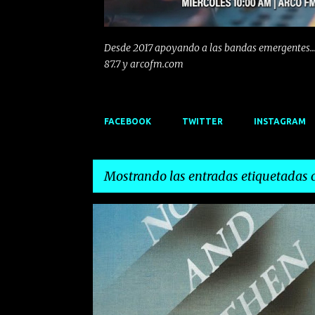
Desde 2017 apoyando a las bandas emergentes...
87.7 y arcofm.com
FACEBOOK
TWITTER
INSTAGRAM
Mostrando las entradas etiquetadas
E
CLASICO
GEORGE HARRISON
JOHN LENNON
n
t
r
a