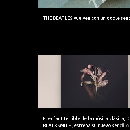
d
a
THE BEATLES vuelven con un doble senc
s
AMBIENT
CHILL
CLASICO
DANIEL BLACKSMIT
EMERGENTES
INDIE
JAZZ
El enfant terrible de la música clásica, 
BLACKSMITH, estrena su nuevo sencillo