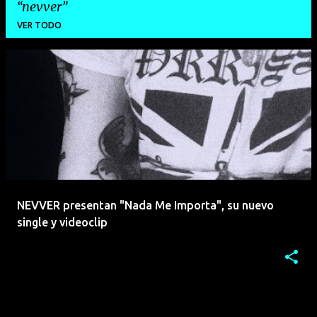
nevver
VER TODO
E
n
t
r
a
d
a
NEVVER presentan "Nada Me Importa", su nuevo
s
single y videoclip