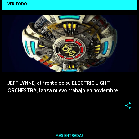
VER TODO
E
n
t
r
a
d
a
JEFF LYNNE, al frente de su ELECTRIC LIGHT
s
ORCHESTRA, lanza nuevo trabajo en noviembre
MÁS ENTRADAS