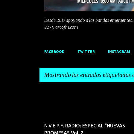
Desde 2017 apoyando a las bandas emergentes...
87.7 y arcofm.com
FACEBOOK
TWITTER
INSTAGRAM
Mostrando las entradas etiquetadas
E
ALE
ANDREA SANTIAGO
ARA
ARCO FM
n
t
r
N.V.E.P.F. RADIO: ESPECIAL "NUEVAS
a
PROMESAS Vol. 2"