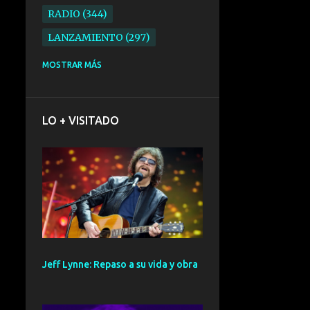
RADIO
344
LANZAMIENTO
297
ELECTRONICA
276
MOSTRAR MÁS
FOLK
234
SYNTHPOP
210
LO + VISITADO
ALTERNATIVO
196
BARCELONA
191
ELECTROINDIE
189
PRIMERA FILA FEST
188
ELECTROPOP
185
CONCIERTO
161
Jeff Lynne: Repaso a su vida y obra
PUNK
161
SANTANDER
158