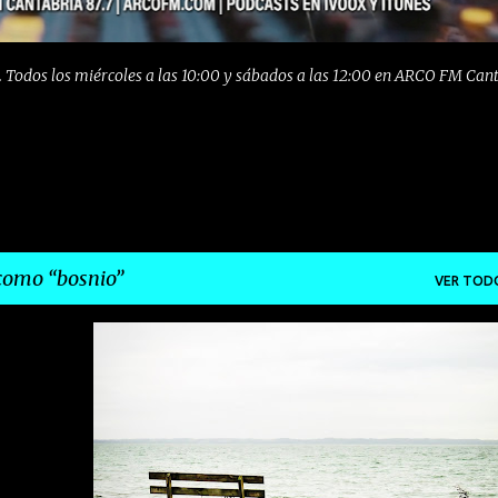
 Todos los miércoles a las 10:00 y sábados a las 12:00 en ARCO FM Can
 como
bosnio
VER TOD
+
10
ALTERNATIVO
BOSNIO
FOLK
INDIE
MURCIA
OSCAR GALLEGO
POP
PROMESAS
+