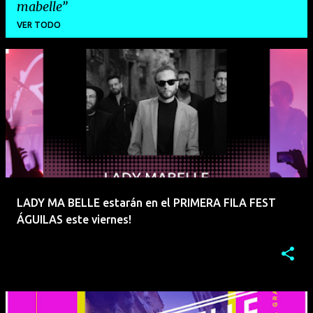
mabelle
VER TODO
E
n
t
r
a
d
a
LADY MA BELLE estarán en el PRIMERA FILA FEST
s
ÁGUILAS este viernes!