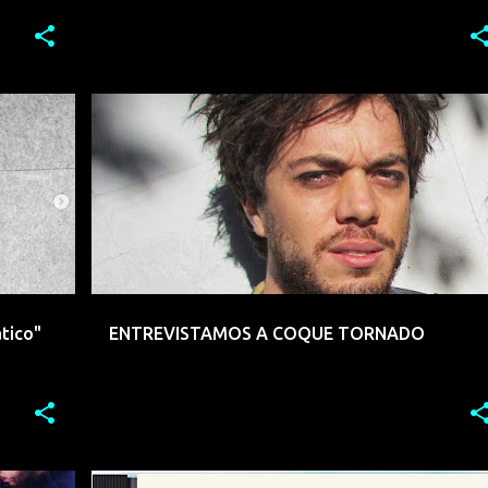
+
9
COQUE TORNADO
EMERGENTES
+
7
ático"
ENTREVISTAMOS A COQUE TORNADO