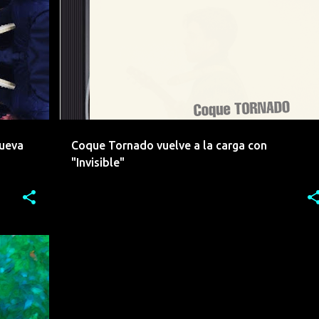
+
3
COQUE TORNADO
EMERGENTES
+
5
nueva
Coque Tornado vuelve a la carga con
"Invisible"
+
3