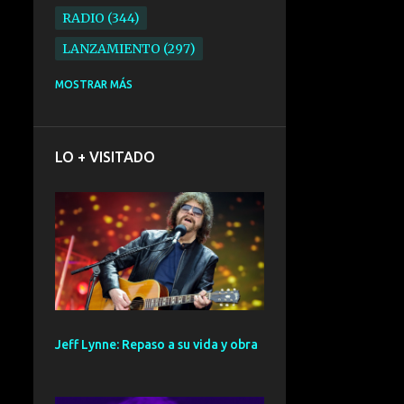
RADIO
344
LANZAMIENTO
297
ELECTRONICA
276
MOSTRAR MÁS
FOLK
234
SYNTHPOP
210
LO + VISITADO
ALTERNATIVO
196
BARCELONA
191
ELECTROINDIE
189
PRIMERA FILA FEST
188
ELECTROPOP
185
CONCIERTO
161
Jeff Lynne: Repaso a su vida y obra
PUNK
161
SANTANDER
158