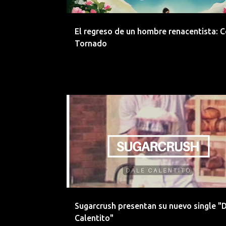
d
a
El regreso de un hombre renacentista: 
s
Tornado
CIUDAD REAL
EMERGENTES
Sugarcrush presentan su nuevo single "
Calentito"