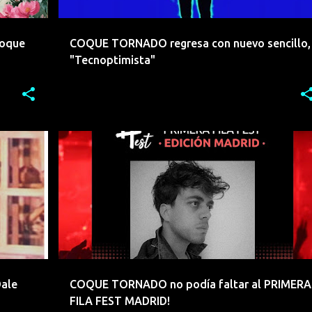
Coque
COQUE TORNADO regresa con nuevo sencillo,
"Tecnoptimista"
+
10
COQUE TORNADO
ELECTROINDIE
EMERGENTES
+
7
Dale
COQUE TORNADO no podía faltar al PRIMERA
FILA FEST MADRID!