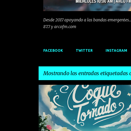
Desde 2017 apoyando a las bandas emergentes...
87.7 y arcofm.com
FACEBOOK
TWITTER
INSTAGRAM
Mostrando las entradas etiquetadas
E
COQUE TORNADO
ELECTROINDIE
ELECTROPOP
n
t
r
a