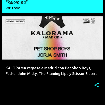
kalorama
VER TODO
E
n
t
r
a
d
a
KALORAMA regresa a Madrid con Pet Shop Boys,
s
Father John Misty, The Flaming Lips y Scissor Sisters