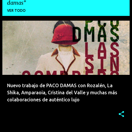
damas
VER TODO
E
n
t
r
a
d
a
Nuevo trabajo de PACO DAMAS con Rozalén, La
s
Shika, Amparaoia, Cristina del Valle y muchas más
colaboraciones de auténtico lujo