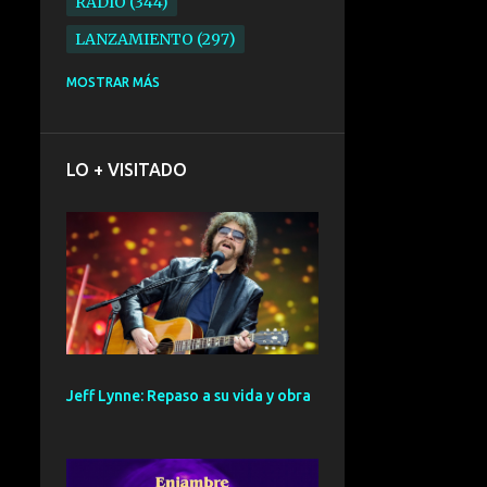
RADIO
344
LANZAMIENTO
297
ELECTRONICA
276
MOSTRAR MÁS
FOLK
234
SYNTHPOP
210
LO + VISITADO
ALTERNATIVO
196
BARCELONA
191
ELECTROINDIE
189
PRIMERA FILA FEST
188
ELECTROPOP
185
CONCIERTO
161
Jeff Lynne: Repaso a su vida y obra
PUNK
161
SANTANDER
158
GIRA
127