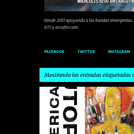
Desde 2017 apoyando a las bandas emergentes...
87.7 y arcofm.com
FACEBOOK
TWITTER
INSTAGRAM
Mostrando las entradas etiquetadas
E
BBK LIVE 2018
BRIAN ENO
CONCIERTO
n
t
r
a