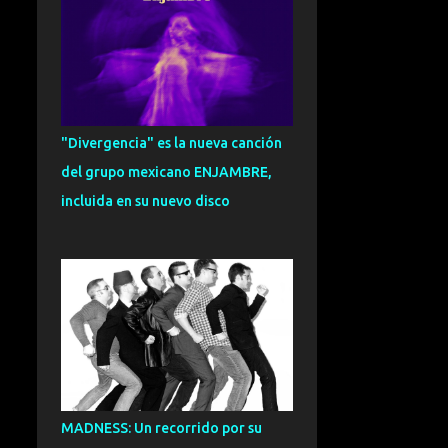
CARLOS HERNANDEZ
NOMBELA
109
ENTREVISTA
101
SOUL
95
EXCLUSIVA
93
"Divergencia" es la nueva canción
FUNK
92
ESPECIAL
91
del grupo mexicano ENJAMBRE,
ZURRA
91
CRONICA
81
incluida en su nuevo disco
INDIETRONICA
78
FUSION
75
GRANADA
73
NOVEDADES
72
VALENCIA
71
DANCE
70
DREAMPOP
70
CANTAUTOR
69
MADNESS: Un recorrido por su