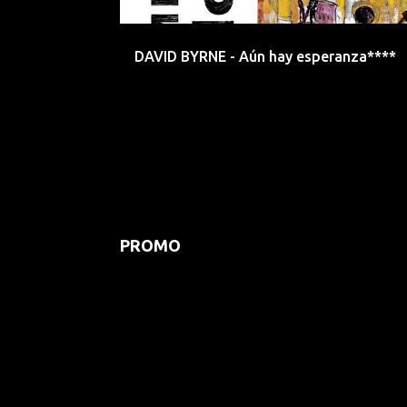
d
a
DAVID BYRNE - Aún hay esperanza****
s
PROMO