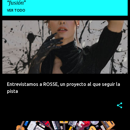
fusión
VER TODO
E
n
t
r
a
d
a
Entrevistamos a ROSSE, un proyecto al que seguir la
s
pista