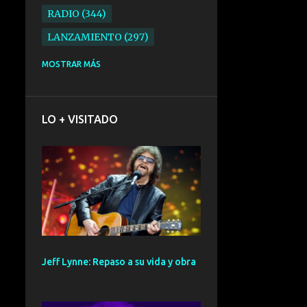
RADIO
344
LANZAMIENTO
297
ELECTRONICA
276
MOSTRAR MÁS
FOLK
234
SYNTHPOP
210
LO + VISITADO
ALTERNATIVO
196
BARCELONA
191
ELECTROINDIE
189
PRIMERA FILA FEST
188
ELECTROPOP
185
CONCIERTO
161
Jeff Lynne: Repaso a su vida y obra
PUNK
161
SANTANDER
158