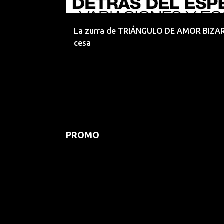
d
a
La zurra de TRIÁNGULO DE AMOR BIZA
s
cesa
PROMO