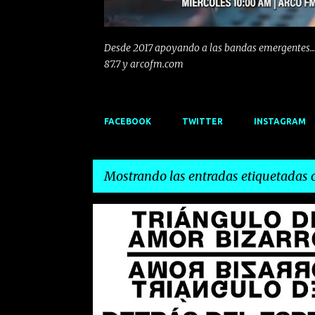
Desde 2017 apoyando a las bandas emergentes...
87.7 y arcofm.com
FACEBOOK
TWITTER
INSTAGRAM
Mostrando las entradas etiquetadas
E
BIZNAGA
BOYANKA KOSTOVA
n
t
r
a