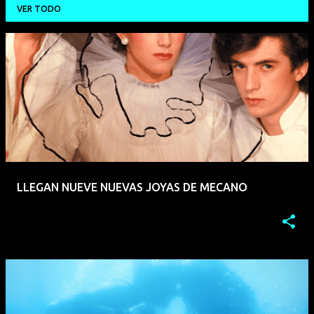
VER TODO
E
n
t
r
a
d
a
LLEGAN NUEVE NUEVAS JOYAS DE MECANO
s