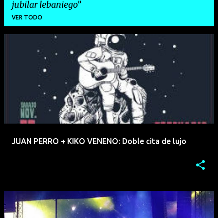
jubilar lebaniego
VER TODO
E
n
t
r
a
d
a
JUAN PERRO + KIKO VENENO: Doble cita de lujo
s