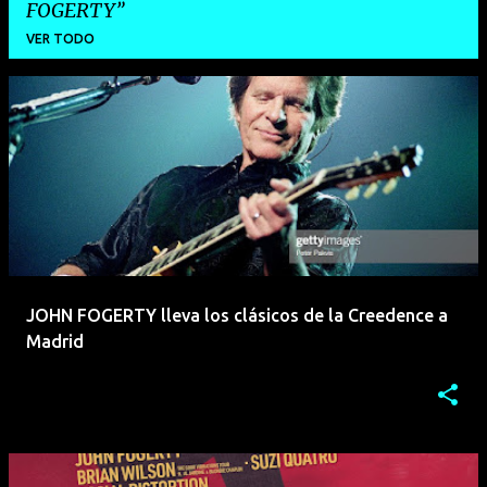
FOGERTY
VER TODO
E
n
t
r
a
d
a
JOHN FOGERTY lleva los clásicos de la Creedence a
s
Madrid