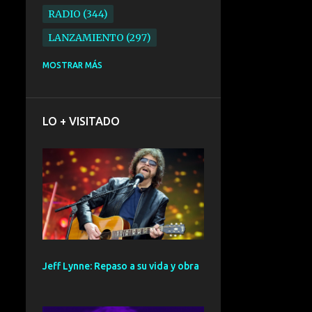
RADIO
344
LANZAMIENTO
297
ELECTRONICA
276
MOSTRAR MÁS
FOLK
234
SYNTHPOP
210
LO + VISITADO
ALTERNATIVO
196
BARCELONA
191
ELECTROINDIE
189
PRIMERA FILA FEST
188
ELECTROPOP
185
CONCIERTO
161
Jeff Lynne: Repaso a su vida y obra
PUNK
161
SANTANDER
158