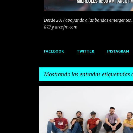
Desde 2017 apoyando a las bandas emergentes...
87.7 y arcofm.com
FACEBOOK
TWITTER
INSTAGRAM
Mostrando las entradas etiquetadas
E
ALTERNATIVO
FOCK
HIPHOP
INDIE
ROC
n
VALENCIA
t
r
a