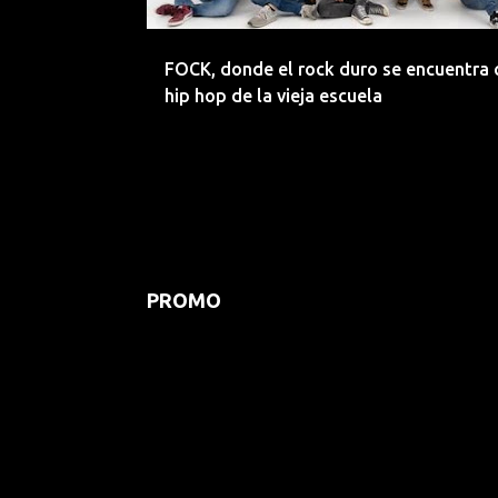
d
a
FOCK, donde el rock duro se encuentra 
s
hip hop de la vieja escuela
PROMO