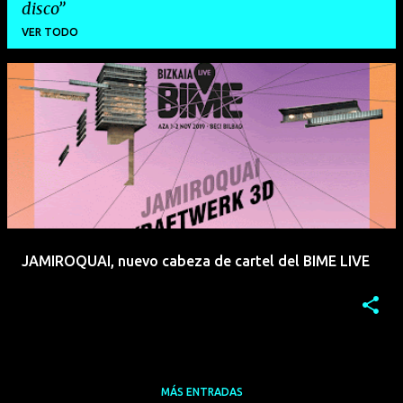
disco
VER TODO
E
n
t
r
a
d
a
JAMIROQUAI, nuevo cabeza de cartel del BIME LIVE
s
MÁS ENTRADAS