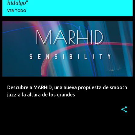
hidalgo
VER TODO
E
n
t
r
a
d
a
Descubre a MARHID, una nueva propuesta de smooth
s
jazz a la altura de los grandes