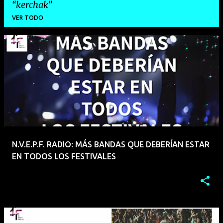
kerchak
VER TODO
E
n
t
r
a
d
a
N.V.E.P.F. RADIO: MÁS BANDAS QUE DEBERÍAN ESTAR
s
EN TODOS LOS FESTIVALES