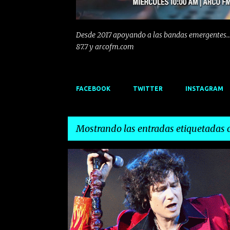
Desde 2017 apoyando a las bandas emergentes...
87.7 y arcofm.com
FACEBOOK
TWITTER
INSTAGRAM
Mostrando las entradas etiquetadas
E
ARCO FM
BUNBURY
CANTABRIA
DAVE GAHA
n
t
r
a