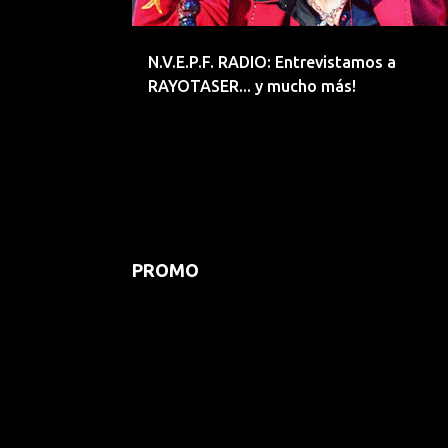
d
a
N.V.E.P.F. RADIO: Entrevistamos a
s
RAYOTASER... y mucho más!
PROMO