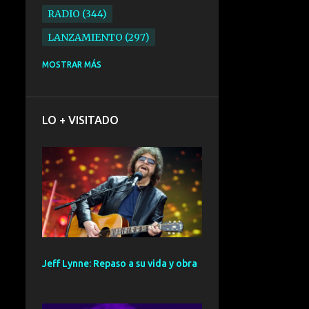
RADIO
344
LANZAMIENTO
297
ELECTRONICA
276
MOSTRAR MÁS
FOLK
234
SYNTHPOP
210
LO + VISITADO
ALTERNATIVO
196
BARCELONA
191
ELECTROINDIE
189
PRIMERA FILA FEST
188
ELECTROPOP
185
CONCIERTO
161
Jeff Lynne: Repaso a su vida y obra
PUNK
161
SANTANDER
158