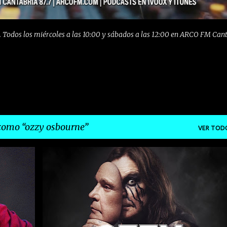
 Todos los miércoles a las 10:00 y sábados a las 12:00 en ARCO FM Can
 como
ozzy osbourne
VER TOD
N
+
10
CONCIERTO
HEAVY
MADRID
METAL
OZZY
OZZY OSBOURNE
ROCK
WIZINK CENTRE
+