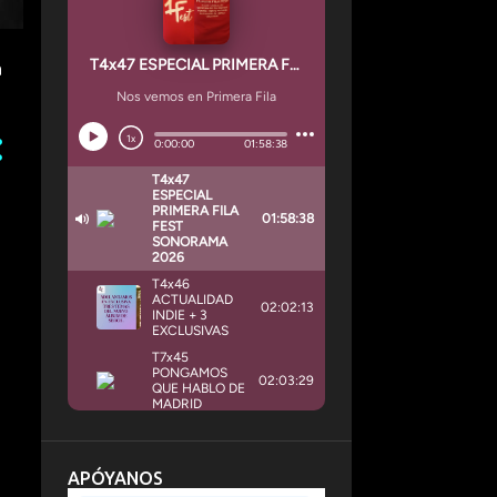
a
APÓYANOS