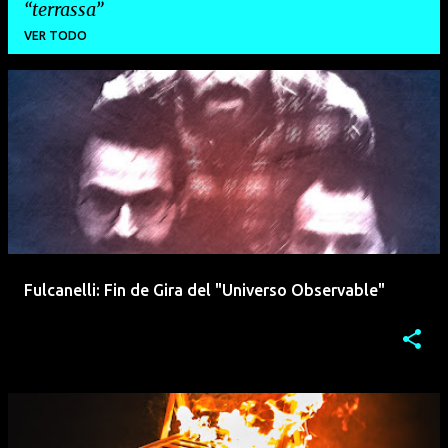
terrassa
VER TODO
E
n
t
r
a
d
a
Fulcanelli: Fin de Gira del "Universo Observable"
s