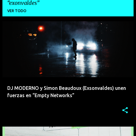
exonvaldes
VER TODO
E
n
t
r
a
d
a
DJ MODERNO y Simon Beaudoux (Exsonvaldes) unen
s
fuerzas en “Empty Networks”