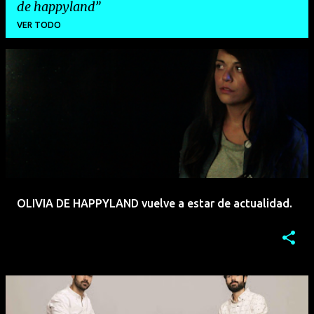
de happyland
VER TODO
E
n
t
r
a
d
a
OLIVIA DE HAPPYLAND vuelve a estar de actualidad.
s