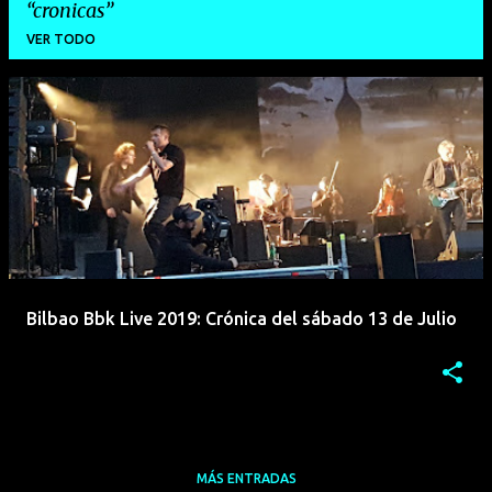
cronicas
VER TODO
E
n
t
r
a
d
a
Bilbao Bbk Live 2019: Crónica del sábado 13 de Julio
s
MÁS ENTRADAS