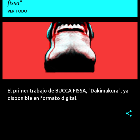
fissa
VER TODO
E
n
t
r
a
d
a
El primer trabajo de BUCCA FISSA, "Dakimakura", ya
s
disponible en formato digital.