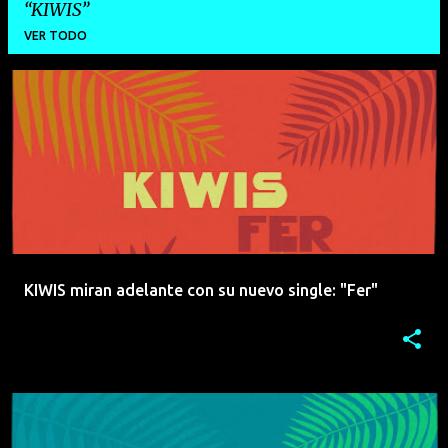
KIWIS
VER TODO
E
n
t
r
a
d
a
KIWIS miran adelante con su nuevo single: "Fer"
s